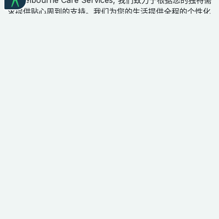
求提供贴心周到的支持。我们为您的生活提供全程的个性化
护理和支持。让我们一起探索护理带来的改变。
我们承认原住民和托雷斯海峡岛民是这片如今被称为澳大利
亚的土地的原住民，并尊重他们与陆地、天空和海洋间的永
恒链接。我们向我们工作和生活的这片土地的传统守护者以
及同在过去与现在的更长者致敬。
墨尔本护理服务致力于弘扬多元化，致力于提供包容性的服
务和工作场所。我们相信每个人都有权享有尊严和尊重，我
们为所有人提供支持，不带任何评判或歧视。